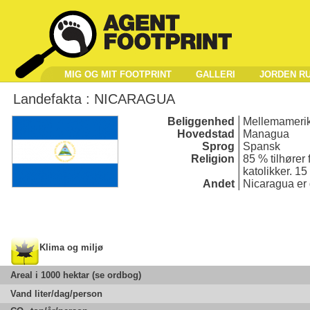
MIG OG MIT FOOTPRINT
GALLERI
JORDEN R
Landefakta :
NICARAGUA
Beliggenhed
Mellemameri
Hovedstad
Managua
Sprog
Spansk
Religion
85 % tilhører 
katolikker. 15
Andet
Nicaragua er 
Klima og miljø
Areal i 1000 hektar (se ordbog)
Vand liter/dag/person