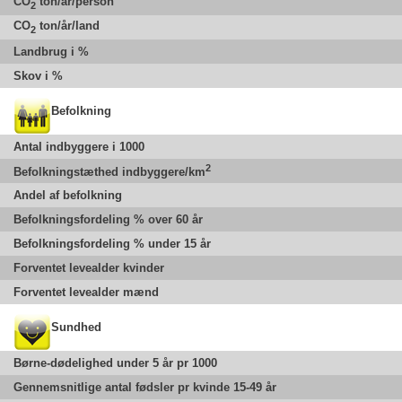
CO
ton/år/person
2
CO
ton/år/land
2
Landbrug i %
Skov i %
Befolkning
Antal indbyggere i 1000
2
Befolkningstæthed indbyggere/km
Andel af befolkning
Befolkningsfordeling % over 60 år
Befolkningsfordeling % under 15 år
Forventet levealder kvinder
Forventet levealder mænd
Sundhed
Børne-dødelighed under 5 år pr 1000
Gennemsnitlige antal fødsler pr kvinde 15-49 år