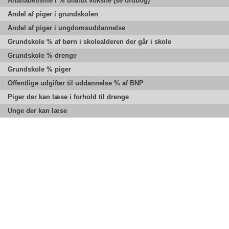
Analfabetisme i % blandt voksne (se ordbog)
Andel af piger i grundskolen
Andel af piger i ungdomsuddannelse
Grundskole % af børn i skolealderen der går i skole
Grundskole % drenge
Grundskole % piger
Offentlige udgifter til uddannelse % af BNP
Piger der kan læse i forhold til drenge
Unge der kan læse