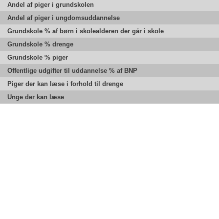
Andel af piger i grundskolen
Andel af piger i ungdomsuddannelse
Grundskole % af børn i skolealderen der går i skole
Grundskole % drenge
Grundskole % piger
Offentlige udgifter til uddannelse % af BNP
Piger der kan læse i forhold til drenge
Unge der kan læse