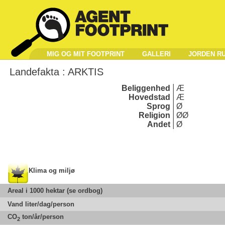
MIG OG MIT FOOTPRINT
GALLERI
JORDEN R
Landefakta :
ARKTIS
Beliggenhed
Æ
Hovedstad
Æ
Sprog
Ø
Religion
ØØ
Andet
Ø
Klima og miljø
Areal i 1000 hektar (se ordbog)
Vand liter/dag/person
CO
ton/år/person
2