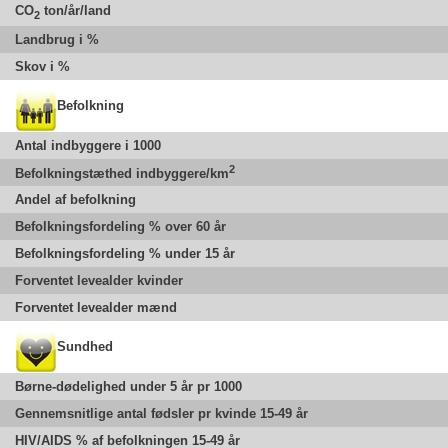
CO
ton/år/land
2
Landbrug i %
Skov i %
Befolkning
Antal indbyggere i 1000
2
Befolkningstæthed indbyggere/km
Andel af befolkning
Befolkningsfordeling % over 60 år
Befolkningsfordeling % under 15 år
Forventet levealder kvinder
Forventet levealder mænd
Sundhed
Børne-dødelighed under 5 år pr 1000
Gennemsnitlige antal fødsler pr kvinde 15-49 år
HIV/AIDS % af befolkningen 15-49 år