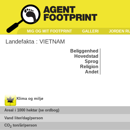
MIG OG MIT FOOTPRINT
GALLERI
JORDEN R
Landefakta :
VIETNAM
Beliggenhed
Hovedstad
Sprog
Religion
Andet
Klima og miljø
Areal i 1000 hektar (se ordbog)
Vand liter/dag/person
CO
ton/år/person
2