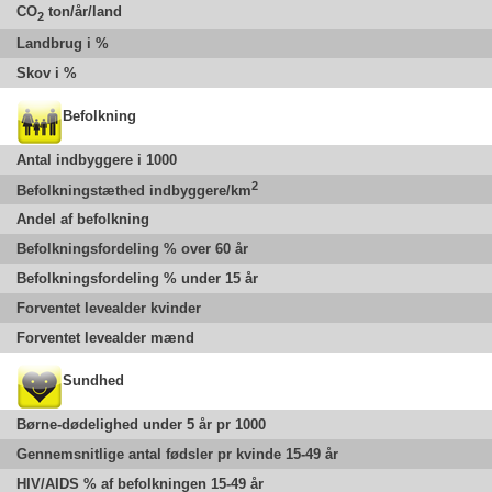
CO
ton/år/land
2
Landbrug i %
Skov i %
Befolkning
Antal indbyggere i 1000
2
Befolkningstæthed indbyggere/km
Andel af befolkning
Befolkningsfordeling % over 60 år
Befolkningsfordeling % under 15 år
Forventet levealder kvinder
Forventet levealder mænd
Sundhed
Børne-dødelighed under 5 år pr 1000
Gennemsnitlige antal fødsler pr kvinde 15-49 år
HIV/AIDS % af befolkningen 15-49 år