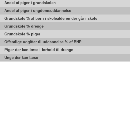
Andel af piger i grundskolen
Andel af piger i ungdomsuddannelse
Grundskole % af børn i skolealderen der går i skole
Grundskole % drenge
Grundskole % piger
Offentlige udgifter til uddannelse % af BNP
Piger der kan læse i forhold til drenge
Unge der kan læse