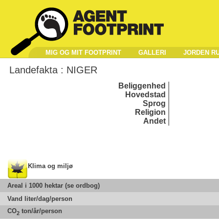
MIG OG MIT FOOTPRINT
GALLERI
JORDEN R
Landefakta :
NIGER
Beliggenhed
Hovedstad
Sprog
Religion
Andet
Klima og miljø
Areal i 1000 hektar (se ordbog)
Vand liter/dag/person
CO
ton/år/person
2