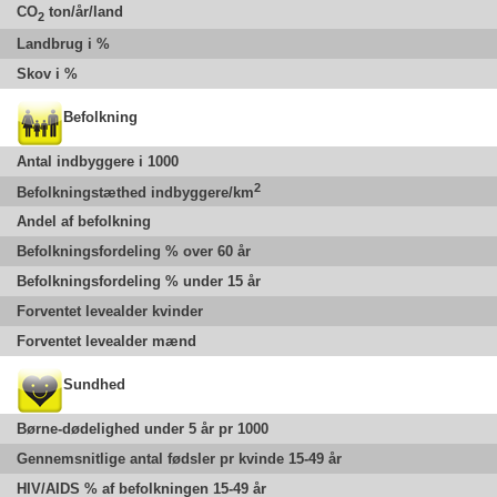
CO
ton/år/land
2
Landbrug i %
Skov i %
Befolkning
Antal indbyggere i 1000
2
Befolkningstæthed indbyggere/km
Andel af befolkning
Befolkningsfordeling % over 60 år
Befolkningsfordeling % under 15 år
Forventet levealder kvinder
Forventet levealder mænd
Sundhed
Børne-dødelighed under 5 år pr 1000
Gennemsnitlige antal fødsler pr kvinde 15-49 år
HIV/AIDS % af befolkningen 15-49 år