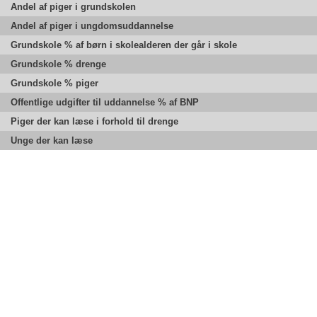
Andel af piger i grundskolen
Andel af piger i ungdomsuddannelse
Grundskole % af børn i skolealderen der går i skole
Grundskole % drenge
Grundskole % piger
Offentlige udgifter til uddannelse % af BNP
Piger der kan læse i forhold til drenge
Unge der kan læse