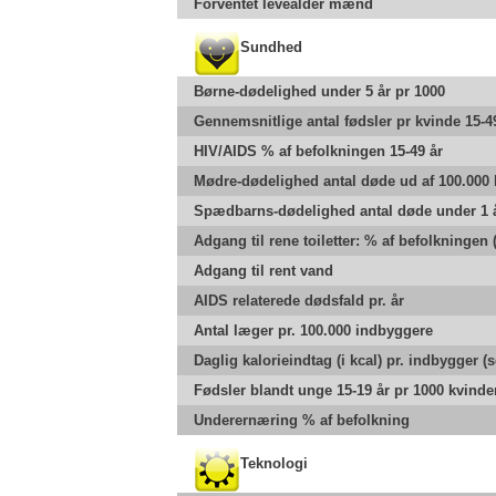
Forventet levealder mænd
Sundhed
Børne-dødelighed under 5 år pr 1000
Gennemsnitlige antal fødsler pr kvinde 15-4
HIV/AIDS % af befolkningen 15-49 år
Mødre-dødelighed antal døde ud af 100.000 
Spædbarns-dødelighed antal døde under 1 å
Adgang til rene toiletter: % af befolkningen
Adgang til rent vand
AIDS relaterede dødsfald pr. år
Antal læger pr. 100.000 indbyggere
Daglig kalorieindtag (i kcal) pr. indbygger (s
Fødsler blandt unge 15-19 år pr 1000 kvinde
Underernæring % af befolkning
Teknologi