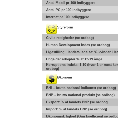
Antal Mobil pr 100 indbyggere
Antal PC pr 100 indbyggere
Internet pr 100 indbyggere
Styreform
Civile rettigheder (se ordbog)
Human Development Index (se ordbog)
Ligestilling i landets ledelse: % kvinder i le
Unge der arbejder % af 15-19 årige
Korruptions-indeks: 1-10 (hvor 1 er mest kor
ordbog)
Økonomi
BNI – brutto national indkomst (se ordbog)
BNP – brutto national produkt (se ordbog)
Eksport: % af landets BNP (se ordbog
Import: % af landets BNP (se ordbog)
Økonomisk lighed (Gini koefficient se ordbog