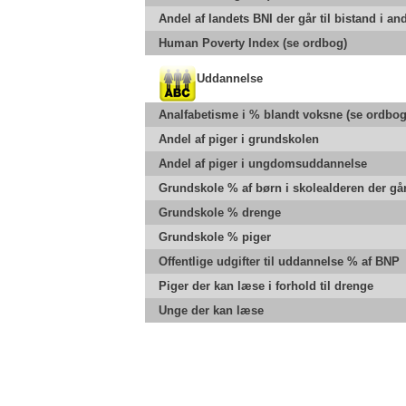
Andel af landets BNI der går til bistand i an
Human Poverty Index (se ordbog)
Uddannelse
Analfabetisme i % blandt voksne (se ordbog
Andel af piger i grundskolen
Andel af piger i ungdomsuddannelse
Grundskole % af børn i skolealderen der går
Grundskole % drenge
Grundskole % piger
Offentlige udgifter til uddannelse % af BNP
Piger der kan læse i forhold til drenge
Unge der kan læse