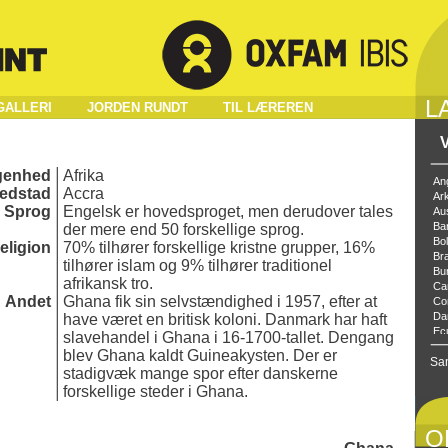
L
GALLERI
JORDEN RUNDT
TIL LÆREREN
genhed
Afrika
An
edstad
Accra
Ark
Sprog
Engelsk er hovedsproget, men derudover tales
Aus
Ba
der mere end 50 forskellige sprog.
Bol
eligion
70% tilhører forskellige kristne grupper, 16%
Bra
tilhører islam og 9% tilhører traditionel
Bu
afrikansk tro.
Ca
Andet
Ghana fik sin selvstændighed i 1957, efter at
Co
Da
have været en britisk koloni. Danmark har haft
Ec
slavehandel i Ghana i 16-1700-tallet. Dengang
Eti
blev Ghana kaldt Guineakysten. Der er
Sa
Gh
stadigvæk mange spor efter danskerne
Gu
forskellige steder i Ghana.
Ho
Ho
In
O
Ira