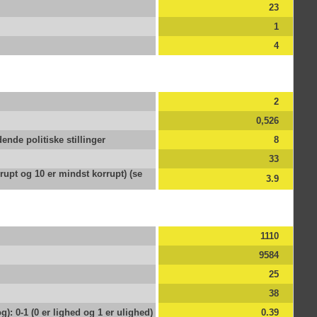
dækk
23
Biod
1
4
Hvis
nemm
Orde
bios
2
komm
betyd
0,526
dende politiske stillinger
8
Så d
alts
33
liv.
rupt og 10 er mindst korrupt) (se
3.9
vari
både
Bist
1110
Bist
udvi
9584
25
Udvi
rige
38
give
): 0-1 (0 er lighed og 1 er ulighed)
0.39