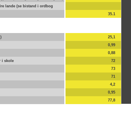
og h
langt
dre lande (se bistand i ordbog
35.1
Huma
opstå
krig
bist
)
25,1
som 
form
0,99
Horn
0,88
BNI
 i skole
72
BNI 
73
71
Når 
førs
4,2
man 
0,95
udla
tjen
77,8
send
land
BNP
BNP 