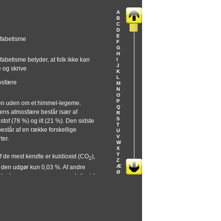
os
banon
A
eria
B
laysia
C
D
ldiverne
E
fabetisme
kronesien
F
zambique
G
anmar
H
fabetisme betyder, at folk ikke kan
I
pal
J
 og skrive
caragua
K
ger
L
osfære
rge
M
N
ru
O
len
P
en uden om et himmel-legeme.
tar
Q
ens atmosfære består især af
erra Leone
R
S
anien
stof (78 %) og ilt (21 %). Den sidste
T
rbritannien
består af en række forskellige
U
had
V
rter.
nga
W
X
valu
Y
f de mest kendte er kuldioxid (CO
),
A
2
Z
bekistan
Æ
den udgør kun 0,03 %. Af andre
etnam
Ø
arter kan nævnes argon, svovl-dioxid,
mbia
niak og ozon. Atmosfæren
holder også vanddamp og
partikler. Atmosfæren standser de
igste stråler fra solen og holder på
en om natten. Atmosfæren er derfor