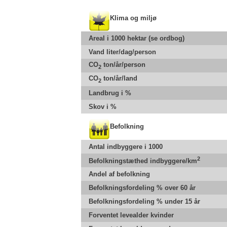
Klima og miljø
Areal i 1000 hektar (se ordbog)
Vand liter/dag/person
CO
ton/år/person
2
CO
ton/år/land
2
Landbrug i %
Skov i %
Befolkning
Antal indbyggere i 1000
2
Befolkningstæthed indbyggere/km
Andel af befolkning
Befolkningsfordeling % over 60 år
Befolkningsfordeling % under 15 år
Forventet levealder kvinder