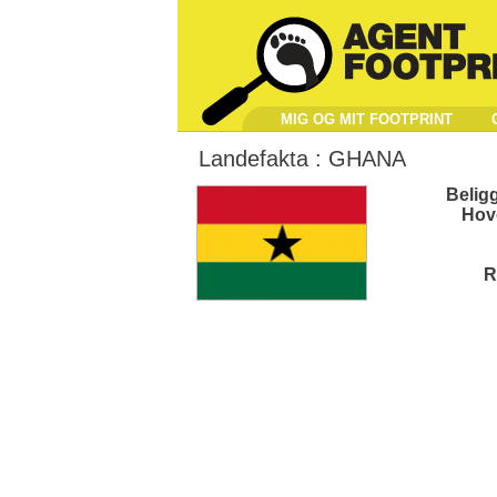
MIG OG MIT FOOTPRINT
Landefakta :
GHANA
Belig
Hov
R