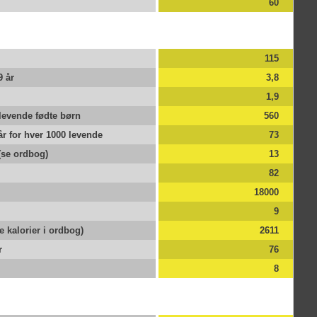
60
vigti
B
115
Befo
9 år
3,8
Anta
1,9
Bio
levende fødte børn
560
r for hver 1000 levende
73
Biob
 (se ordbog)
13
bræn
mater
82
det 
18000
bræn
biol
9
mill
e kalorier i ordbog)
2611
Biob
r
76
bioo
8
verd
vigt
frem
25% 